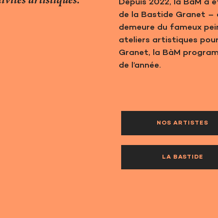
ités artistiques.
Depuis 2022, la BàM a é
de la Bastide Granet – 
demeure du fameux pein
ateliers artistiques pou
Granet, la BàM program
de l’année.
NOS ARTISTES
LA BASTIDE