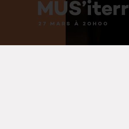
MUS’iter
27 MARS À 20H00