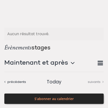
au
contenu
Aucun résultat trouvé.
stages
Évènements
N
Maintenant et après
Na
List
Sélectionnez
d
pa
une
v
Today
Évènements
Évènements
précédents
suivants
date.
co
É
S’abonner au calendrier