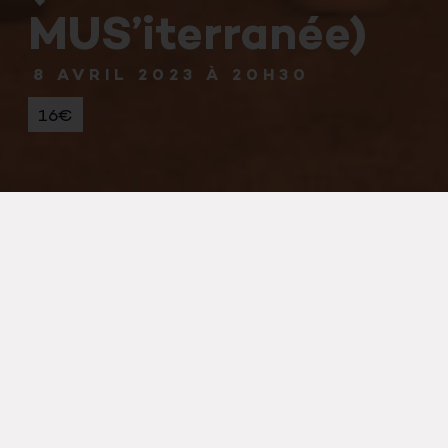
MUS’iterranée)
8 AVRIL 2023 À 20H30
16€