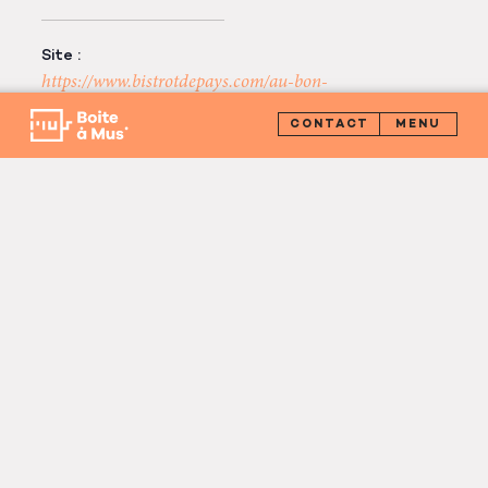
Site :
https://www.bistrotdepays.com/au-bon-
accueil
CONTACT
LIEU
Bistrot au Bon Accueil –
Thorame Haute
Thorame Haute
,
04170
+ Google Map