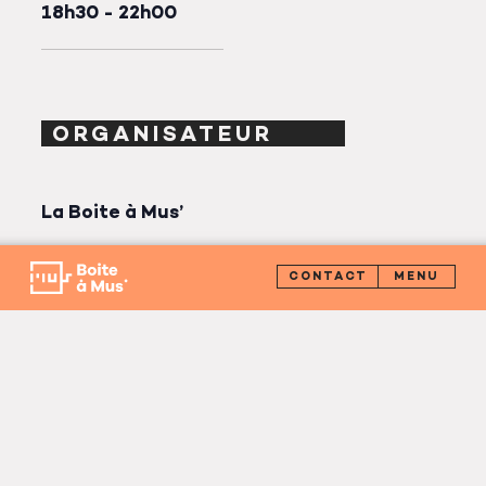
18h30 - 22h00
ORGANISATEUR
La Boite à Mus’
CONTACT
Téléphone :
04 42 38 81 33
E-mail :
contact@laboiteamus.com
LIEU