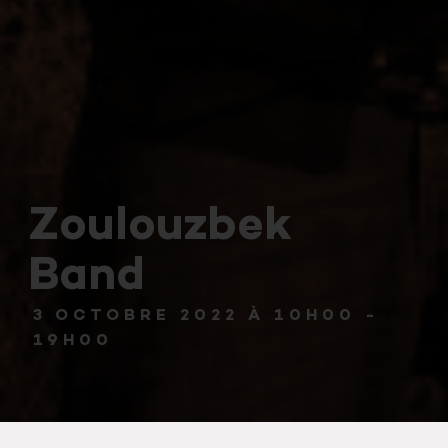
Zoulouzbek
Band
3 OCTOBRE 2022 À 10H00
-
19H00