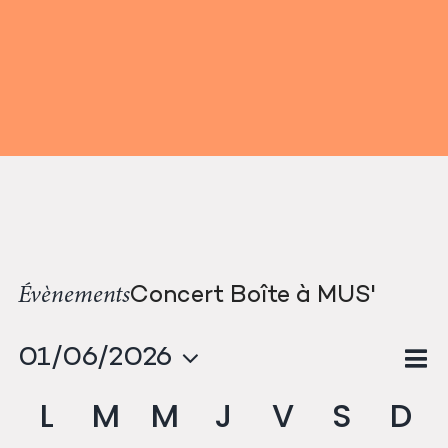
Passer
au
contenu
Concert Boîte à MUS'
Évènements
N
01/06/2026
Na
Mon
Sélectionnez
d
Calendrier
L
M
M
J
V
S
D
pa
une
v
date.