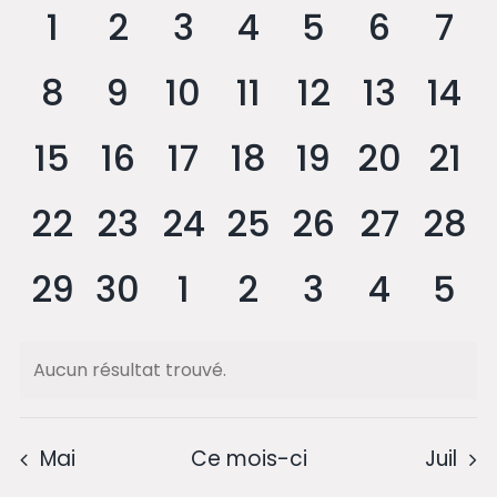
de
0
0
0
0
0
0
0
co
1
2
3
4
5
6
7
É
Évènements
évènement,
évènement,
évènement,
évènement,
évènement
évènem
év
0
0
0
0
0
0
0
8
9
10
11
12
13
14
évènement,
évènement,
évènement,
évènement,
évènement
évènem
évè
0
0
0
0
0
0
0
15
16
17
18
19
20
21
évènement,
évènement,
évènement,
évènement,
évènement
évènem
évè
0
0
0
0
0
0
0
22
23
24
25
26
27
28
évènement,
évènement,
évènement,
évènement,
évènement
évènem
évè
0
0
0
0
0
0
0
29
30
1
2
3
4
5
évènement,
évènement,
évènement,
évènement,
évènement
évènem
évè
Aucun résultat trouvé.
Mai
Ce mois-ci
Juil