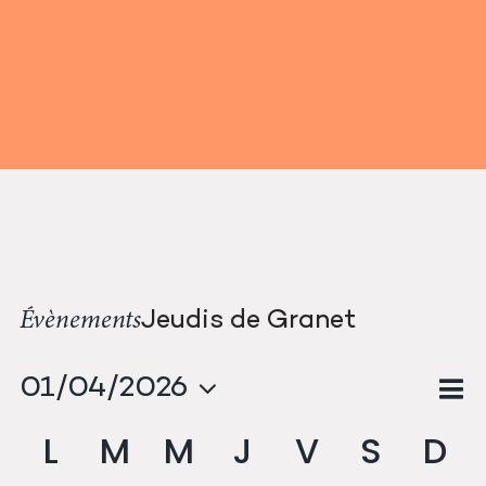
Passer
au
contenu
Jeudis de Granet
Évènements
N
01/04/2026
Na
Mon
Sélectionnez
d
Calendrier
L
M
M
J
V
S
D
pa
une
v
date.