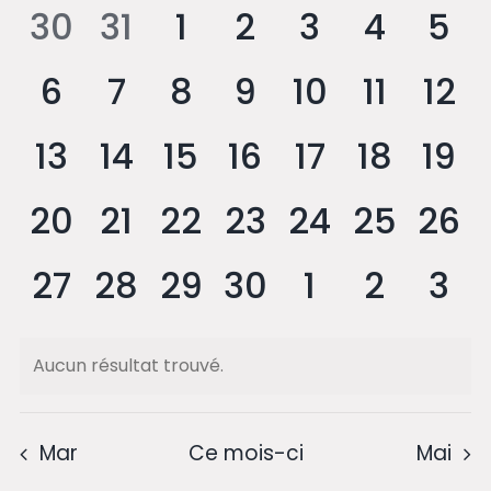
de
0
0
0
0
0
0
0
co
30
31
1
2
3
4
5
É
Évènements
évènement,
évènement,
évènement,
évènement,
évènement
évènem
évè
0
0
0
0
0
0
0
6
7
8
9
10
11
12
évènement,
évènement,
évènement,
évènement,
évènement
évènem
évè
0
0
0
0
0
0
0
13
14
15
16
17
18
19
évènement,
évènement,
évènement,
évènement,
évènement
évènem
évè
0
0
0
0
0
0
0
20
21
22
23
24
25
26
évènement,
évènement,
évènement,
évènement,
évènement
évènem
évè
0
0
0
0
0
0
0
27
28
29
30
1
2
3
évènement,
évènement,
évènement,
évènement,
évènement
évènem
évè
Aucun résultat trouvé.
Mar
Ce mois-ci
Mai