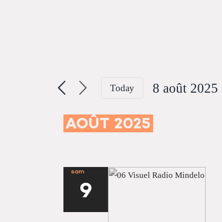
Passer
au
contenu
8 août 2025 
Today
Sélectionne
une
AOÛT 2025
date.
sam
9